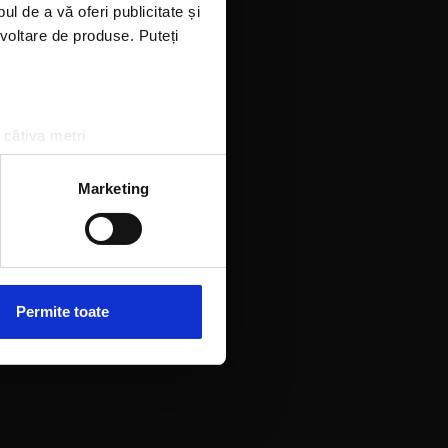
l de a vă oferi publicitate și
ezvoltare de produse. Puteți
 câțiva metri
amprentare)
țele la
secțiunea cu detalii
.
Marketing
 sociale și pentru a analiza
rmații cu privire la modul în
n urma folosirii serviciilor
Permite toate