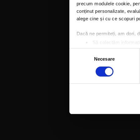
precum modulele cookie, pentr
conținut personalizate, evaluă
alege cine și cu ce scopuri po
Dacă ne permiteți, am dori,
Să colectăm informații
Să vă identificăm disp
Selecția
Găsiți mai multe informații d
Necesare
consimțământului
Vă puteți modifica sau retra
Folosim cookie-uri pentru a pe
traficul. De asemenea, le ofer
care folosiți site-ul nostru. A
lor.