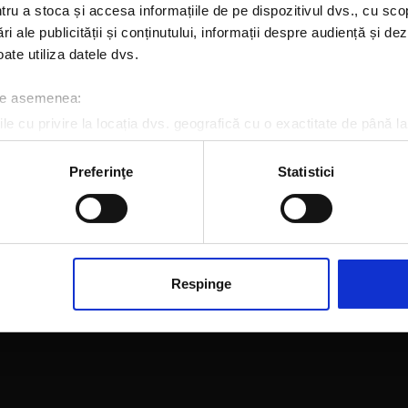
u a stoca și accesa informațiile de pe dispozitivul dvs., cu scopu
Oh...
ri ale publicității și conținutului, informații despre audiență și d
ate utiliza datele dvs.
Pagina pe care o cauți nu a fost găsită.
 de asemenea:
le cu privire la locația dvs. geografică cu o exactitate de până la
ozitivul scanândul-l în mod activ după caracteristici specifice (
espre procesarea datelor dvs. personale și configurați-vă preferin
Preferinţe
Statistici
ge oricând acordul din Declarația despre modulele cookie.
rsonaliza conținutul și anunțurile, pentru a oferi funcții de rețele
im partenerilor de rețele sociale, de publicitate și de analize info
ceștia le pot combina cu alte informații oferite de dvs. sau culese î
Respinge