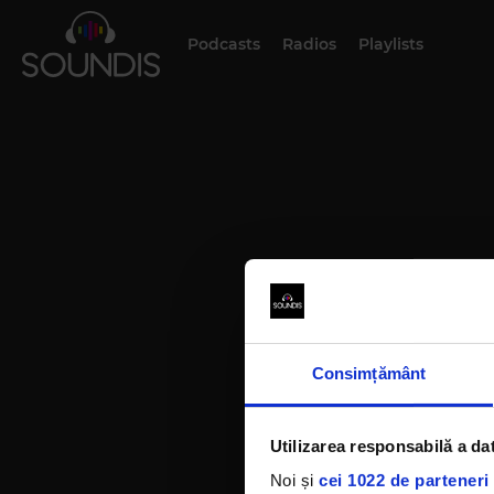
Podcasts
Radios
Playlists
Consimțământ
Utilizarea responsabilă a da
Noi și
cei 1022 de parteneri 