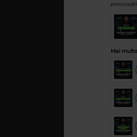
preocupăril
Mai multe