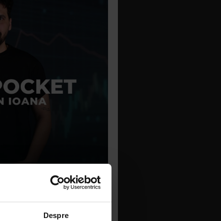
Despre
 și