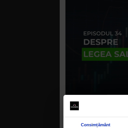
Consimțământ
Legea 