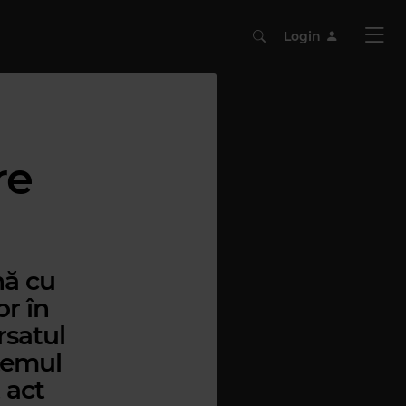
Login
re
nă cu
or în
rsatul
stemul
 act