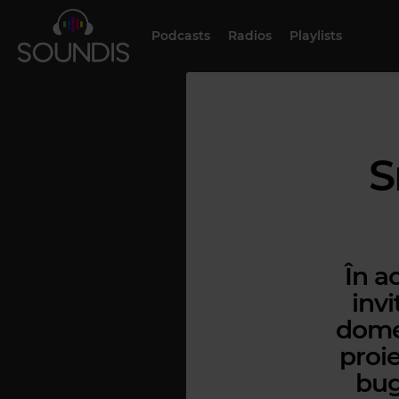
Podcasts
Radios
Playlists
S
În a
invi
domen
proie
bug