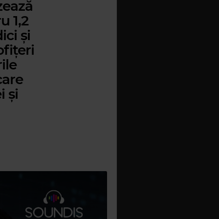
izează
u 1,2
ci și
fițeri
ile
care
 și