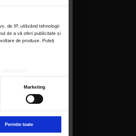
 în ultima
 de IP, utilizând tehnologii
a atitudine.
l de a vă oferi publicitate și
ezvoltare de produse. Puteți
nd pe
 câțiva metri
din
amprentare)
gajați. În
țele la
secțiunea cu detalii
.
Marketing
ficienți
inim. Ceea
ri în
 sociale și pentru a analiza
rmații cu privire la modul în
n urma folosirii serviciilor
Permite toate