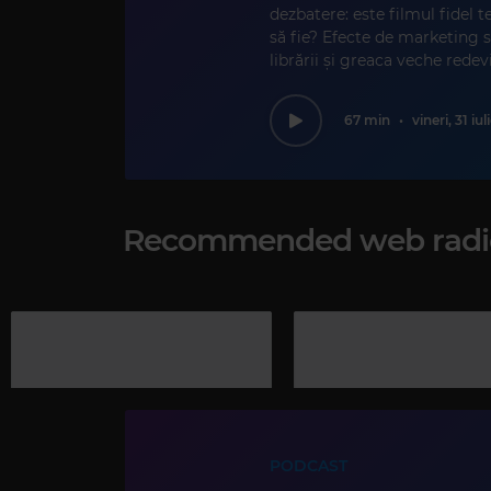
dezbatere: este filmul fidel t
să fie? Efecte de marketing 
librării și greaca veche redevi
67 min
•
vineri, 31 iu
Recommended web radi
PODCAST