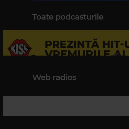
Toate podcasturile
Magic Duets
KENNY ROGERS
–
WE'VE GOT TONIGH
Web radios