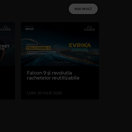
MAI MULT
Magic Classic Music
CÉCILE CHAMINADE
–
LA LISONJERA
E YOU
Falcon 9 și revoluția
rachetelor reutilizabile
LUNI, 20 IULIE 2026