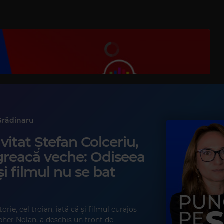
Grădinaru
vitat Ștefan Colceriu,
greacă veche: Odiseea
și filmul nu se bat
torie, cel troian, iată că și filmul curajos
pher Nolan, a deschis un front de