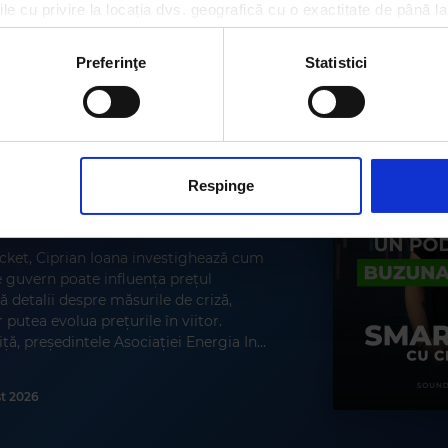
le cu privire la locația dvs. geografică cu o exactitate de până la
ozitivul scanândul-l în mod activ după caracteristici specifice (
MA
espre procesarea datelor dvs. personale și configurați-vă preferin
Preferinţe
Statistici
ge oricând acordul din Declarația despre modulele cookie.
rsonaliza conținutul și anunțurile, pentru a oferi funcții de rețele
im partenerilor de rețele sociale, de publicitate și de analize info
espre acciza la
ceștia le pot combina cu alte informații oferite de dvs. sau culese î
Respinge
cket, Ciprian Ioana investighează cum
 guvern poate influența prețul
ă detalii despre măsurile de criză,
 putea evolua prețurile în viitor.
tă aspirație globală
, președintele Asociației Energia In...
IMBAT VIAȚA
st 2026
MAR
–
STUMBLE
Rythmos 94.9