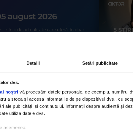
 05 august 2026
veche: Odiseea și de ce cartea și filmul nu se bat (video)
U MAGDA GRĂDINARU
t zilnic de actualitate care oferă, în doar
palelor cinci știri ale zilei. Formatul
MAR
ă, echilibrată și relaxată a informației,
–
STUMBLE
Rythmos 94.9
flat mereu în mișcare, dar care își
 cele mai...
ΓΙΩΡΓΟΣ ΜΑΖΩΝΑΚΗΣ
–
ΠΑΛΙΟΠΑΙΔΟ ΘΑ ΓΙΝΩ
Detalii
Setări publicitate
ă
telor dvs.
ai noștri
vă procesăm datele personale, de exemplu, numărul dvs.
u a stoca și accesa informațiile de pe dispozitivul dvs., cu scopu
ri ale publicității și conținutului, informații despre audiență și d
ate utiliza datele dvs.
 de asemenea: