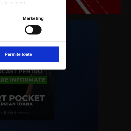
 câțiva metri
Magic FM
amprentare)
GIC FM
–
ALWAYS THE BEST MUSIC
țele la
secțiunea cu detalii
.
Marketing
 sociale și pentru a analiza
rmații cu privire la modul în
n urma folosirii serviciilor
Permite toate
›
Dalgi Vet
PE BANDĂ CONTINUĂ
Kiss FM
IO & CONNECT-R
–
TOREADOR