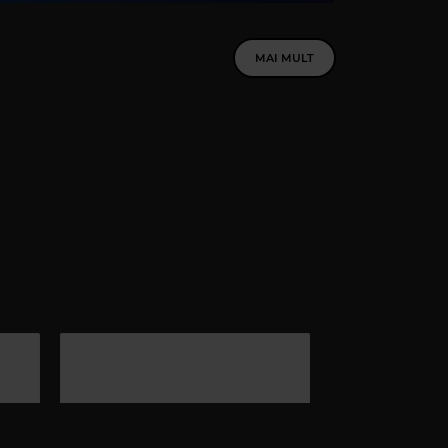
MAI MULT
ve Home Playlist by Boba
LIONEL RICHIE
–
HELLO
Magic FM
GIC FM
–
ALWAYS THE BEST MUSIC