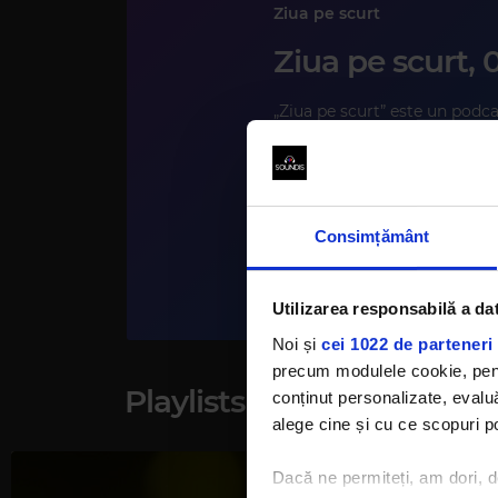
Ziua pe scurt
Ziua pe scurt,
Episodul 145, invitat Ștefan Colceriu, traducător de greacă 
PUNCTUL PE ȘTIRI C
„Ziua pe scurt” este un podcas
Rock FM
zece minute, o sinteză a princi
One FM
METALLICA
–
MASTER OF PUPPETS
propune o abordare prietenoas
KILIMANJARO FEAT. RAHH
adaptată publicului modern, a
dorește să rămână conectat la
Consimțământ
11 min
•
6 ore în urm
Utilizarea responsabilă a da
Noi și
cei 1022 de parteneri 
precum modulele cookie, pentr
Playlists
conținut personalizate, evaluă
alege cine și cu ce scopuri po
Dacă ne permiteți, am dori,