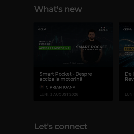
What's new
Rock FM
METALLICA
–
MASTER OF PUPPETS
Smart Pocket - Despre
De l
acciza la motorină
Rev
Liliana Ștefan, psihoterapeut și terapeut somatic: „Dacă nu-
MAGIC PEOPLE
CIPRIAN IOANA
LUNI, 3 AUGUST 2026
LUNI
Episodul 119
KISS REMEMBER
Magic 80s Hits
JERMAINE STEWART
–
WE DON'T HAVE TO TAKE OUR CLOTHES OFF
Let's connect