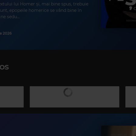
extului lui Homer și, mai bine spus, trebuie
sunt, epopeile homerice se vând bine în
ne sedu...
lie 2026
os