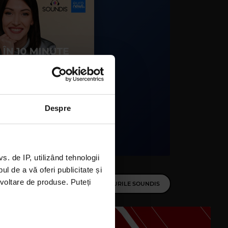
Kiss FM
IO & CONNECT-R
–
TOREADOR
Despre
 de IP, utilizând tehnologii
l de a vă oferi publicitate și
ezvoltare de produse. Puteți
TOATE PLAYLISTURILE SOUNDIS