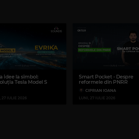
Magic 90s Hits
GENESIS
–
I CAN'T DANCE
Magic Jazz
NINA SIMONE
–
IF I SHOULD LOS
a idee la simbol:
Smart Pocket - Despre
oluția Tesla Model S
reformele din PNRR
ți dai tu o pauză, corpul și-o ia singur.”
CIPRIAN IOANA
, 27 IULIE 2026
LUNI, 27 IULIE 2026