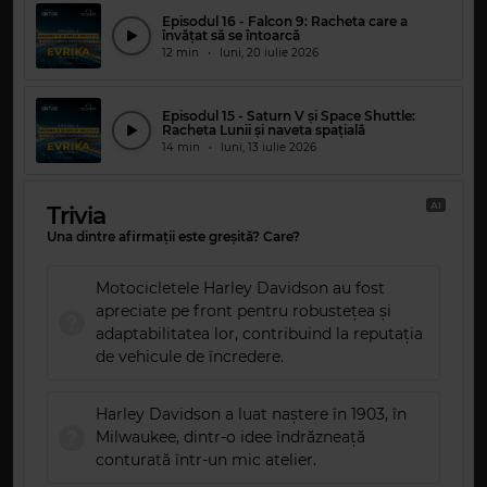
Episodul 16 - Falcon 9: Racheta care a
învățat să se întoarcă
12 min
•
luni, 20 iulie 2026
Episodul 15 - Saturn V și Space Shuttle:
Racheta Lunii și naveta spațială
14 min
•
luni, 13 iulie 2026
AI
Trivia
Una dintre afirmații este greșită? Care?
Motocicletele Harley Davidson au fost
apreciate pe front pentru robustețea și
adaptabilitatea lor, contribuind la reputația
de vehicule de încredere.
Harley Davidson a luat naștere în 1903, în
Milwaukee, dintr-o idee îndrăzneață
conturată într-un mic atelier.