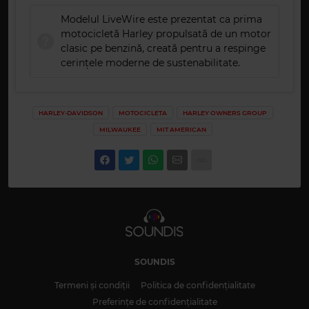
Modelul LiveWire este prezentat ca prima
motocicletă Harley propulsată de un motor
clasic pe benzină, creată pentru a respinge
cerințele moderne de sustenabilitate.
HARLEY-DAVIDSON
MOTOCICLETA
HARLEY OWNERS GROUP
MILWAUKEE
MIT AMERICAN
SOUNDIS
Termeni și condiții
Politica de confidențialitate
Preferințe de confidențialitate