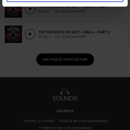
în urma folosirii serviciilor lor.
TOP 100 ROCK FM 2017 - ORA 4 - PART 1
23 min
•
luni, 15 ianuarie 2018
TOP 100 ROCK FM 2017 - ORA 4 - PART 2
20 min
•
luni, 15 ianuarie 2018
MAI MULTE PODCASTURI
SOUNDIS
Termeni și condiții
Politica de confidențialitate
Preferințe de confidențialitate