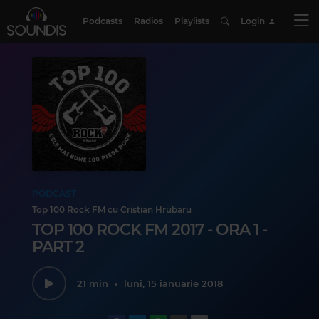
Podcasts
Radios
Playlists
Login
PODCAST
Top 100 Rock FM cu Cristian Hrubaru
TOP 100 ROCK FM 2017 - ORA 1 -
PART 2
21 min
•
luni, 15 ianuarie 2018