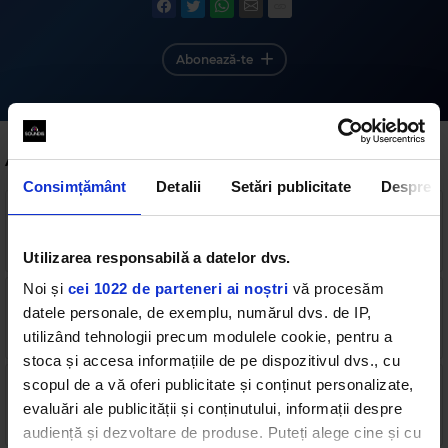
Abonează-te
Alte podcasturi
Consimțământ
Detalii
Setări publicitate
Despre
TOP 100 ROCK FM 2017 - ORA 1 - PART 1
22 min
•
luni, 15 ianuarie 2018
Utilizarea responsabilă a datelor dvs.
Noi și
cei 1022 de parteneri ai noștri
vă procesăm
TOP 100 ROCK FM 2017 - ORA 1 - PART 3
datele personale, de exemplu, numărul dvs. de IP,
13 min
•
luni, 15 ianuarie 2018
utilizând tehnologii precum modulele cookie, pentru a
stoca și accesa informațiile de pe dispozitivul dvs., cu
scopul de a vă oferi publicitate și conținut personalizate,
TOP 100 ROCK FM 2017 - ORA 2 - PART 1
evaluări ale publicității și conținutului, informații despre
22 min
•
luni, 15 ianuarie 2018
audiență și dezvoltare de produse. Puteți alege cine și cu