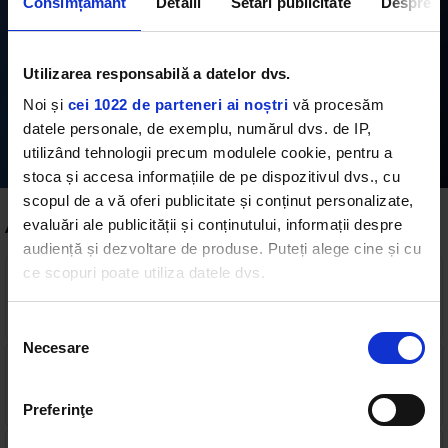
Consimțământ
Detalii
Setări publicitate
Despre
marți, 2 ianuarie, de Rock FM, invitat special a fost
artistul vizual și jurnalistul Dan Perjovschi.
Utilizarea responsabilă a datelor dvs.
Noi și
cei 1022 de parteneri ai noștri
vă procesăm
Abonează-te
datele personale, de exemplu, numărul dvs. de IP,
utilizând tehnologii precum modulele cookie, pentru a
stoca și accesa informațiile de pe dispozitivul dvs., cu
scopul de a vă oferi publicitate și conținut personalizate,
Alte podcasturi
evaluări ale publicității și conținutului, informații despre
audiență și dezvoltare de produse. Puteți alege cine și cu
ce scopuri poate utiliza datele dvs.
Rock Around The Talk – invitat Radu Iacoban, ep.
56
43 min
•
marți, 6 februarie 2024
Dacă ne permiteți, am dori, de asemenea:
Selecția
Necesare
Să colectăm informațiile cu privire la locația dvs.
consimțământului
Rock Around The Talk – invitat Virgil Stănescu,
geografică cu o exactitate de până la câțiva metri
ep. 55
Să vă identificăm dispozitivul scanândul-l în mod
48 min
•
marți, 30 ianuarie 2024
Preferinţe
activ după caracteristici specifice (amprentare)