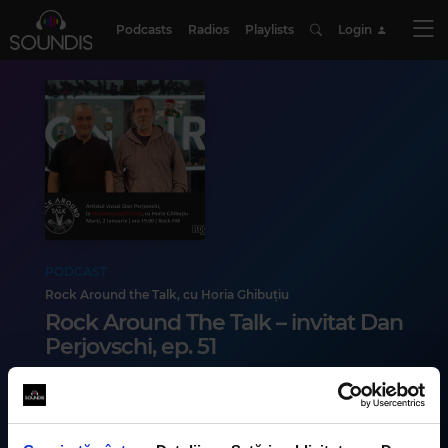
Podcasts
Radios
Playlists
Login
PODCAST
Rock Around the Talk, cu Horia Ghibuțiu
Rock Around The Talk – invitat Dan
Perjovschi, ep. 51
48 min
•
miercuri, 3 ianuarie 2024
În ediția emisiunii #RockAroundTheTalk difuzată