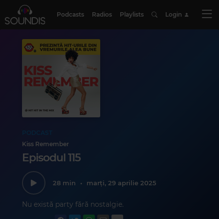
Podcasts
Radios
Playlists
Login
PODCAST
Kiss Remember
Episodul 115
28 min
•
marți, 29 aprilie 2025
Nu există party fără nostalgie.