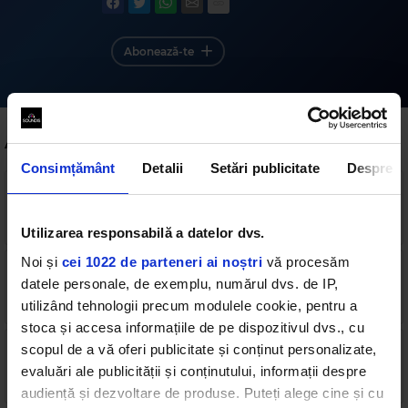
Abonează-te
Alte podcasturi
Consimțământ
Detalii
Setări publicitate
Despre
Episodul 119
31 min
•
marți, 3 iunie 2025
Utilizarea responsabilă a datelor dvs.
Noi și
cei 1022 de parteneri ai noștri
vă procesăm
Episodul 118
datele personale, de exemplu, numărul dvs. de IP,
32 min
•
marți, 27 mai 2025
utilizând tehnologii precum modulele cookie, pentru a
stoca și accesa informațiile de pe dispozitivul dvs., cu
scopul de a vă oferi publicitate și conținut personalizate,
Episodul 117
evaluări ale publicității și conținutului, informații despre
32 min
•
marți, 13 mai 2025
audiență și dezvoltare de produse. Puteți alege cine și cu