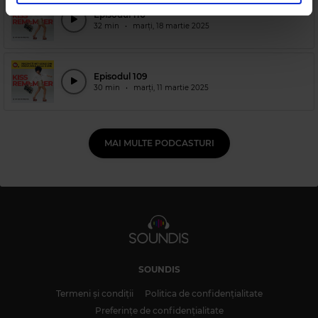
Episodul 110
32 min
•
marți, 18 martie 2025
Episodul 109
30 min
•
marți, 11 martie 2025
MAI MULTE PODCASTURI
SOUNDIS
Termeni și condiții
Politica de confidențialitate
Preferințe de confidențialitate