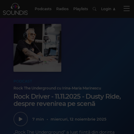
Podcasts
Radios
Playlists
Login
PODCAST
Rock The Underground cu Irina-Maria Marinescu
Rock Driver - 11.11.2025 - Dusty Ride,
despre revenirea pe scenă
7 min
•
miercuri, 12 noiembrie 2025
„Rock The Underground” a luat ființă din dorința