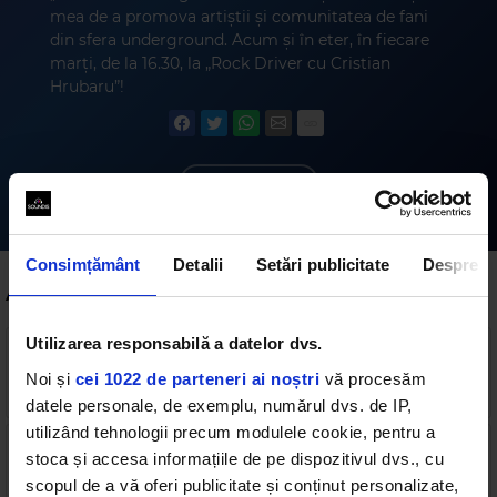
mea de a promova artiștii și comunitatea de fani
din sfera underground. Acum și în eter, în fiecare
marți, de la 16.30, la „Rock Driver cu Cristian
Hrubaru”!
Abonează-te
Consimțământ
Detalii
Setări publicitate
Despre
Alte podcasturi
Utilizarea responsabilă a datelor dvs.
Rock The Underground cu Irina-Maria Marinescu
- 4.11.2025
Noi și
cei 1022 de parteneri ai noștri
vă procesăm
4 min
•
miercuri, 5 noiembrie 2025
datele personale, de exemplu, numărul dvs. de IP,
utilizând tehnologii precum modulele cookie, pentru a
Rock The Underground cu Irina-Maria Marinescu
stoca și accesa informațiile de pe dispozitivul dvs., cu
- 19.08.2025
scopul de a vă oferi publicitate și conținut personalizate,
5 min
•
miercuri, 20 august 2025