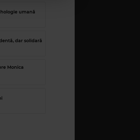
psihologie umană
entă, dar solidară
spre Monica
ei