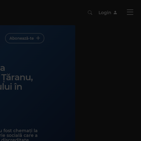
Login
Abonează-te
da
 Țăranu,
lui în
au fost chemați la
rie socială care a
i discreditate