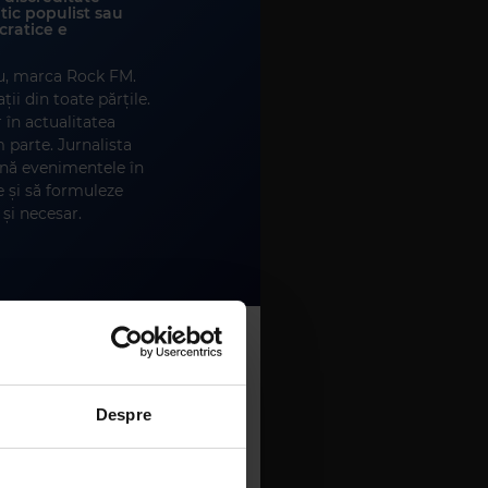
tic populist sau
cratice e
ru, marca Rock FM.
ii din toate părțile.
 în actualitatea
 parte. Jurnalista
ună evenimentele în
e și să formuleze
 și necesar.
ntem acomodați sau
Despre