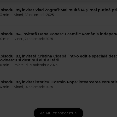
pisodul 85, invitat Vlad Zografi: Mai multă IA și mai puțină 
83 min
•
vineri, 28 noiembrie 2025
Episodul 84, invitată Oana Popescu Zamfir: România independ
40 min
•
vineri, 21 noiembrie 2025
pisodul 83, invitată Cristina Cioabă, într-o ediție specială de
ovinescu și destinul ei și al țării
60 min
•
miercuri, 19 noiembrie 2025
pisodul 82, invitat istoricul Cosmin Popa: Întoarcerea corupți
34 min
•
vineri, 14 noiembrie 2025
MAI MULTE PODCASTURI