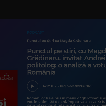
PODCAST
Punctul pe Știri cu Magda Grădinaru
Punctul pe știri, cu Mag
Grădinaru, invitat Andrei
politolog: o analiză a votu
România
62 min
•
vineri, 5 decembrie 2025
Românilor li s-a pus în mâini o "ghilotină" și 
vot, în ultimii 35 de ani, împotriva a ceva. O fu
devenit combustibil și acești copii ai tranziție