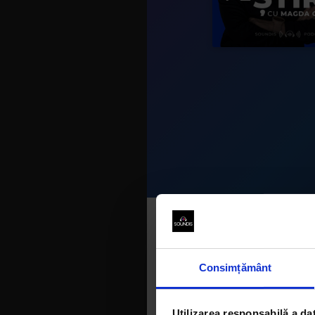
Alte podcasturi
Consimțământ
Utilizarea responsabilă a da