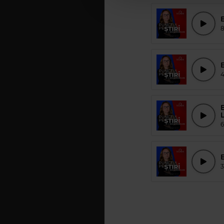
E
E
L
E