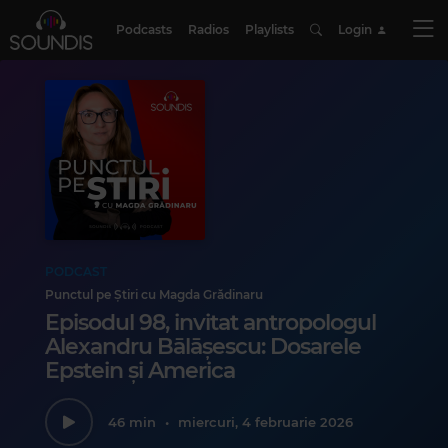
Podcasts
Radios
Playlists
Login
PODCAST
Punctul pe Știri cu Magda Grădinaru
Episodul 98, invitat antropologul
Alexandru Bālāşescu: Dosarele
Epstein și America
46 min
•
miercuri, 4 februarie 2026