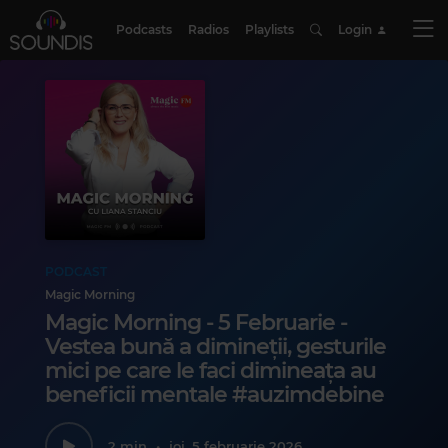
Podcasts
Radios
Playlists
Login
PODCAST
Magic Morning
Magic Morning - 5 Februarie -
Vestea bună a dimineții, gesturile
mici pe care le faci dimineața au
beneficii mentale #auzimdebine
2 min
•
joi, 5 februarie 2026