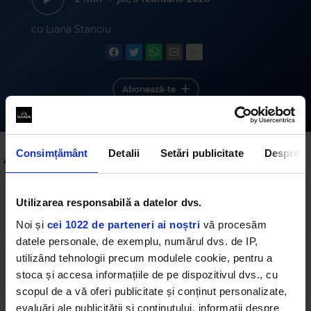
cu Liana Stanciu
Abonează-te
Consimțământ
Detalii
Setări publicitate
Despre
Alte podcasturi
Magic Morning - 5 August - Vestea bună a
Utilizarea responsabilă a datelor dvs.
dimineții, câți români se gândesc la mâncare, dar
și cum putem reduce apetitul #auzimdebine
Noi și
cei 1022 de parteneri ai noștri
2 min
•
2 zile în urmă
vă procesăm
datele personale, de exemplu, numărul dvs. de IP,
Magic Morning - 4 august - Vestea bună a
utilizând tehnologii precum modulele cookie, pentru a
dimineții, cântatul ne dă o stare de bine
#auzimdebine
stoca și accesa informațiile de pe dispozitivul dvs., cu
2 min
•
marți, 4 august 2026
scopul de a vă oferi publicitate și conținut personalizate,
evaluări ale publicității și conținutului, informații despre