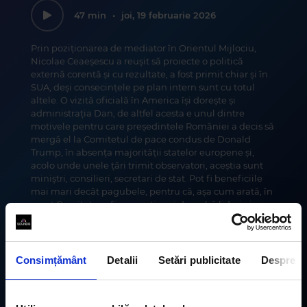
47 min
•
joi, 19 februarie 2026
Prin poziționarea de mediator în Orientul Mijlociu,
Nicolae Ceaeșescu a reușit să proiecte o politică
externă corentă și cu rezultate, a fost primit chiar și în
SUA, deși consecințele pe plan intern sunt cu totul
altele. O vizită oficială în America își dorește și
administrația Dan, de altfel acesta e unul dintre
motivele pentru care președintele României a decis să
mergă el la Comitetul de pace condus de Donald
Trump, în absența majorității statelor europene și,
acolo unde unele țări trimit observatori, aceștia sunt
miniștri, consilieri, secretari de stat. Pot fi beneficiile
mai mari decât pagubele, pentru că, așa cum arată, în
acest Comitet vor fi prezenți mai degrabă lideri ai unor
state cu democrații problematice, dacă nu chiar
autocrați. Istoricul Cosmin Popa e invitatul acestui
episod.
Consimțământ
Detalii
Setări publicitate
Despre
Abonează-te