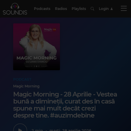
Podcasts
Radios
Playlists
Login
PODCAST
Magic Morning
Magic Morning - 28 Aprilie - Vestea
bună a dimineții, curat des în casă
spune mai mult decât crezi
despre tine. #auzimdebine
2 min
•
marți, 28 aprilie 2026