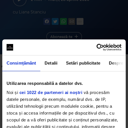
cu Liana Stanciu
Abonează-te
Consimțământ
Detalii
Setări publicitate
Despre
Alte podcasturi
Magic Morning - 5 August - Vestea bună a
Utilizarea responsabilă a datelor dvs.
dimineții, câți români se gândesc la mâncare, dar
și cum putem reduce apetitul #auzimdebine
Noi și
cei 1022 de parteneri ai noștri
2 min
•
15 ore în urmă
vă procesăm
datele personale, de exemplu, numărul dvs. de IP,
Magic Morning - 4 august - Vestea bună a
utilizând tehnologii precum modulele cookie, pentru a
dimineții, cântatul ne dă o stare de bine
#auzimdebine
stoca și accesa informațiile de pe dispozitivul dvs., cu
2 min
•
2 zile în urmă
scopul de a vă oferi publicitate și conținut personalizate,
evaluări ale publicității și conținutului, informații despre