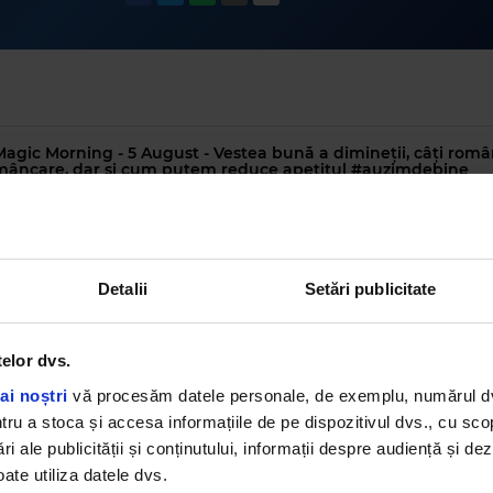
Magic Morning - 5 August - Vestea bună a dimineții, câți româ
mâncare, dar și cum putem reduce apetitul #auzimdebine
 min
•
2 zile în urmă
agic Morning - 4 august - Vestea bună a dimineții, cântatul 
bine #auzimdebine
Detalii
Setări publicitate
 min
•
marți, 4 august 2026
telor dvs.
Magic Morning - 3 august, câștigător vacanță Lesbos Grecia 
 min
•
luni, 3 august 2026
ai noștri
vă procesăm datele personale, de exemplu, numărul dvs.
u a stoca și accesa informațiile de pe dispozitivul dvs., cu scopu
ri ale publicității și conținutului, informații despre audiență și d
agic Morning - 3 August - invitat, Vlad Mogoș, “bǎiatul rǎu” di
“TRAFIC” de pe PRO TV
ate utiliza datele dvs.