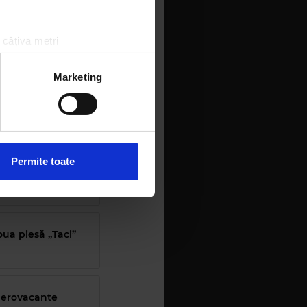
 câțiva metri
a LIVE
amprentare)
țele la
secțiunea cu detalii
.
Marketing
schimbat viața
 sociale și pentru a analiza
rmații cu privire la modul în
n urma folosirii serviciilor
Permite toate
efecte
oua piesă „Taci”
#aerovacante