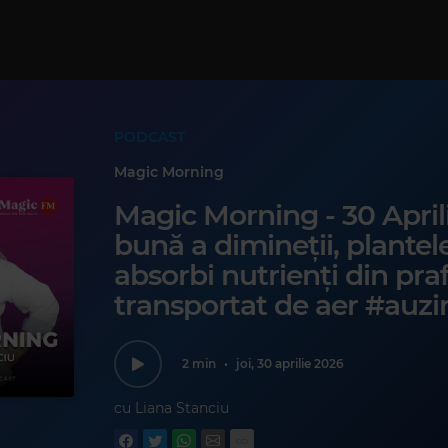
PODCAST
Magic Morning
Magic Morning - 30 Aprili
bună a dimineții, plantel
absorbi nutrienți din praf
transportat de aer #auz
2 min
•
joi, 30 aprilie 2026
cu Liana Stanciu