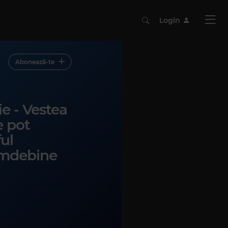
Login
Abonează-te
e - Vestea
e pot
ul
imdebine