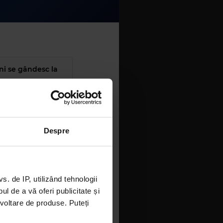
ni se gândesc la
ne dă o stare de
Despre
#aerovancanțe
 de IP, utilizând tehnologii
l de a vă oferi publicitate și
ezvoltare de produse. Puteți
n serialul