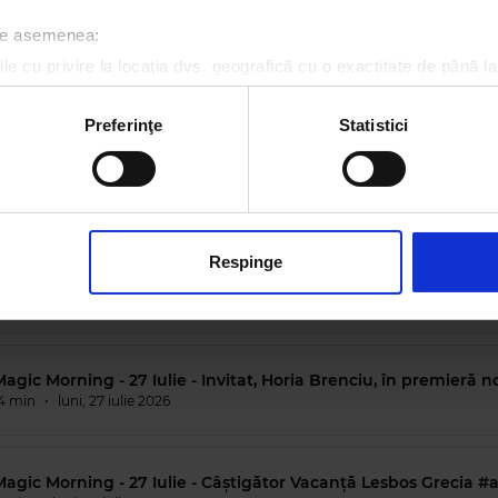
8 min
•
luni, 3 august 2026
 de asemenea:
le cu privire la locația dvs. geografică cu o exactitate de până la
agic Morning - 31 iulie - Invitați, Horia Brenciu și HB Orchestr
ozitivul scanândul-l în mod activ după caracteristici specifice (
20 min
•
vineri, 31 iulie 2026
espre procesarea datelor dvs. personale și configurați-vă preferin
Preferinţe
Statistici
ge oricând acordul din Declarația despre modulele cookie.
agic Morning - 30 Iulie - Vestea bună a dimineții, cum li s-a 
celor care s-au mutat la țară #auzimdebine
rsonaliza conținutul și anunțurile, pentru a oferi funcții de rețele
 min
•
joi, 30 iulie 2026
im partenerilor de rețele sociale, de publicitate și de analize info
ceștia le pot combina cu alte informații oferite de dvs. sau culese î
Respinge
agic Morning - 29 Iulie - Vestea bună a dimineții, dansul are 
extraordinare pentru corp #auzimdebine
 min
•
miercuri, 29 iulie 2026
agic Morning - 27 Iulie - Invitat, Horia Brenciu, în premieră n
4 min
•
luni, 27 iulie 2026
Magic Morning - 27 Iulie - Câștigător Vacanță Lesbos Grecia 