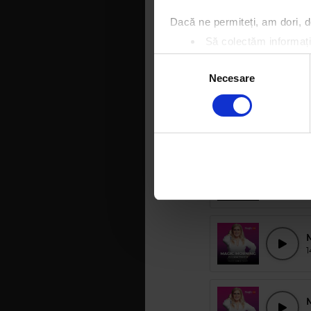
Dacă ne permiteți, am dori,
Să colectăm informații
M
Să vă identificăm disp
Selecția
Găsiți mai multe informații d
Necesare
consimțământului
Vă puteți modifica sau retra
M
Folosim cookie-uri pentru a pe
2
traficul. De asemenea, le ofer
care folosiți site-ul nostru. A
M
lor.
2
M
1