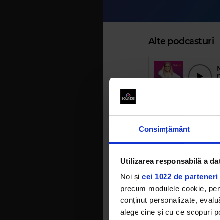
Alte podcasturi
2
M
Consimțământ
2
Utilizarea responsabilă a da
2
Noi și
cei 1022 de parteneri 
precum modulele cookie, pentr
conținut personalizate, evaluă
M
alege cine și cu ce scopuri po