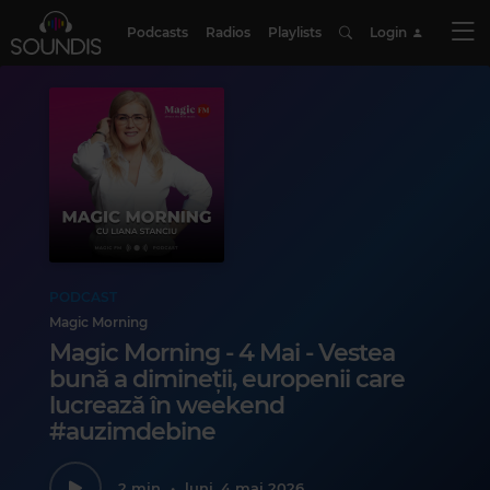
Podcasts
Radios
Playlists
Login
PODCAST
Magic Morning
Magic Morning - 4 Mai - Vestea
bună a dimineții, europenii care
lucrează în weekend
#auzimdebine
2 min
•
luni, 4 mai 2026