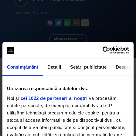
cu Liana Stanciu
Abonează-te
Consimțământ
Detalii
Setări publicitate
Despre
Alte podcasturi
Magic Morning - 5 August - Vestea bună a
Utilizarea responsabilă a datelor dvs.
dimineții, câți români se gândesc la mâncare, dar
și cum putem reduce apetitul #auzimdebine
Noi și
cei 1022 de parteneri ai noștri
2 min
•
miercuri, 5 august 2026
vă procesăm
datele personale, de exemplu, numărul dvs. de IP,
Magic Morning - 4 august - Vestea bună a
utilizând tehnologii precum modulele cookie, pentru a
dimineții, cântatul ne dă o stare de bine
#auzimdebine
stoca și accesa informațiile de pe dispozitivul dvs., cu
2 min
•
marți, 4 august 2026
scopul de a vă oferi publicitate și conținut personalizate,
evaluări ale publicității și conținutului, informații despre