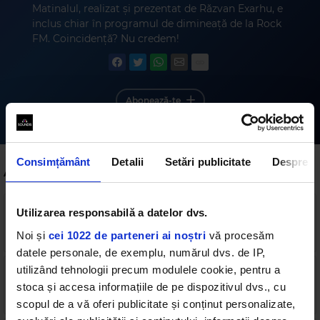
Matinalul, realizat și prezentat de Răzvan Exarhu, e
inclus chiar în programul de dimineață de la Rock
FM. Coincidență? Nu credem!
Abonează-te
Consimțământ
Detalii
Setări publicitate
Despre
Alte podcasturi
Utilizarea responsabilă a datelor dvs.
MG la Electric Castle - ziua 4
83 min
•
duminică, 19 iulie 2026
Noi și
cei 1022 de parteneri ai noștri
vă procesăm
datele personale, de exemplu, numărul dvs. de IP,
utilizând tehnologii precum modulele cookie, pentru a
MG la Electric Castle - ziua 3
stoca și accesa informațiile de pe dispozitivul dvs., cu
83 min
•
sâmbătă, 18 iulie 2026
scopul de a vă oferi publicitate și conținut personalizate,