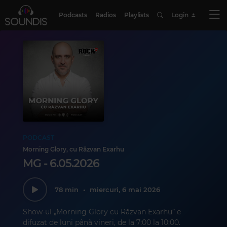
Podcasts
Radios
Playlists
Login
PODCAST
Morning Glory, cu Răzvan Exarhu
MG - 6.05.2026
78 min
•
miercuri, 6 mai 2026
Show-ul „Morning Glory cu Răzvan Exarhu” e
difuzat de luni până vineri, de la 7:00 la 10:00.