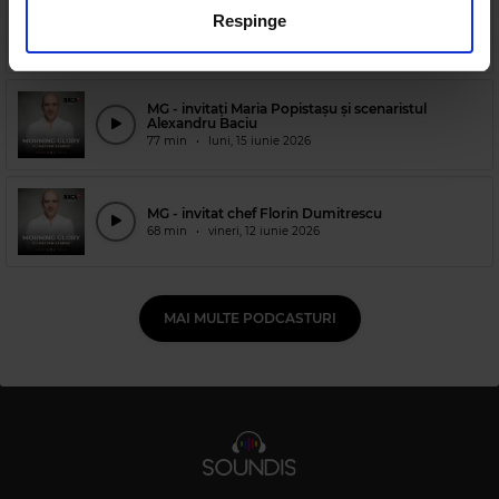
pot combina cu alte informații oferite de dvs. sau culese
MG - 16.06.2026
Respinge
68 min
•
marți, 16 iunie 2026
în urma folosirii serviciilor lor.
MG - invitați Maria Popistașu și scenaristul
Alexandru Baciu
77 min
•
luni, 15 iunie 2026
MG - invitat chef Florin Dumitrescu
68 min
•
vineri, 12 iunie 2026
MAI MULTE PODCASTURI