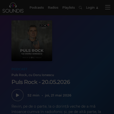
Podcasts
Radios
Playlists
Login
PODCAST
Puls Rock, cu Doru Ionescu
Puls Rock - 20.05.2026
52 min
•
joi, 21 mai 2026
Revin, pe de o parte, la o dorință veche de a mă
întoarce cumva în radiofonic și, pe de altă parte, la