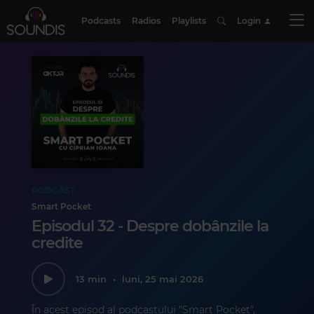
Podcasts
Radios
Playlists
Login
PODCAST
Smart Pocket
Episodul 32 - Despre dobânzile la
credite
13 min
•
luni, 25 mai 2026
În acest episod al podcastului "Smart Pocket",