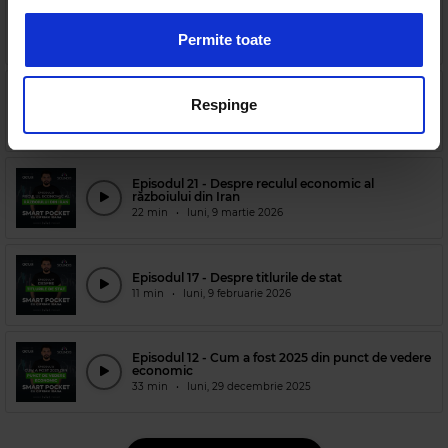
anunțurile, pentru a oferi funcții de rețele sociale și pentru
Episodul 23 - Despre bugetul pe 2026
a analiza traficul. De asemenea, le oferim partenerilor de
13 min
•
luni, 23 martie 2026
Permite toate
rețele sociale, de publicitate și de analize informații cu
privire la modul în care folosiți site-ul nostru. Aceștia le
pot combina cu alte informații oferite de dvs. sau culese
Episodul 22 - Despre dobânzi
Respinge
14 min
•
luni, 16 martie 2026
în urma folosirii serviciilor lor.
Episodul 21 - Despre reculul economic al
războiului din Iran
22 min
•
luni, 9 martie 2026
Episodul 17 - Despre titlurile de stat
11 min
•
luni, 9 februarie 2026
Episodul 12 - Cum a fost 2025 din punct de vedere
economic
33 min
•
luni, 29 decembrie 2025