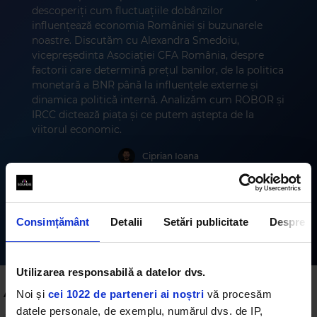
descoperiți cum fluctuațiile dobânzilor
influențează economia României și buzunarele
noastre. Discutăm cu Alexandra Smedoiu,
vicepreședinta Asociației CFA România, despre
factorii care determină prețul banilor, de la politica
monetară a BNR până la influențele externe și
dinamica politică internă. Analizăm cum ROBOR și
IRCC dictează piața și ce putem aștepta de la
viitorul economic.
Ciprian Ioana
Consimțământ
Detalii
Setări publicitate
Despre
Abonează-te
Utilizarea responsabilă a datelor dvs.
Alte podcasturi
Noi și
cei 1022 de parteneri ai noștri
vă procesăm
datele personale, de exemplu, numărul dvs. de IP,