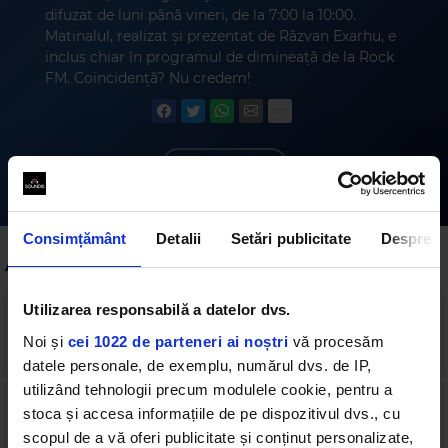
difuzat de luni până vineri, de la 7:00 la 10:00.
Matinalul, realizat și prezentat de Răzvan Exarhu, e
inclus chiar în programul de dimineață de la Rock
FM. Coincidență? Nu credem!
Abonează-te
Consimțământ
Detalii
Setări publicitate
Despre
Alte podcasturi
Utilizarea responsabilă a datelor dvs.
MG la Electric Castle - ziua 4
Noi și
cei 1022 de parteneri ai noștri
vă procesăm
83 min
•
duminică, 19 iulie 2026
datele personale, de exemplu, numărul dvs. de IP,
utilizând tehnologii precum modulele cookie, pentru a
stoca și accesa informațiile de pe dispozitivul dvs., cu
MG la Electric Castle - ziua 3
83 min
•
sâmbătă, 18 iulie 2026
scopul de a vă oferi publicitate și conținut personalizate,