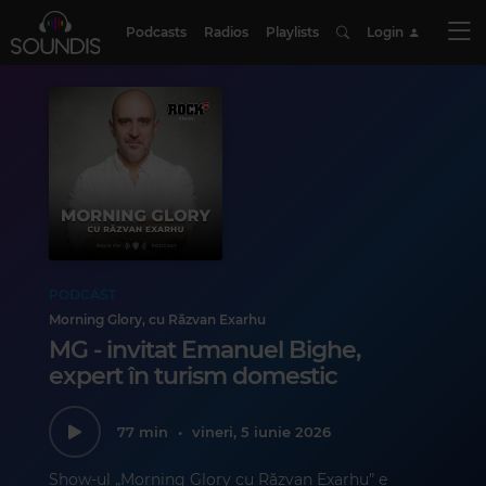
Podcasts
Radios
Playlists
Login
PODCAST
Morning Glory, cu Răzvan Exarhu
MG - invitat Emanuel Bighe,
expert în turism domestic
77 min
•
vineri, 5 iunie 2026
Show-ul „Morning Glory cu Răzvan Exarhu” e