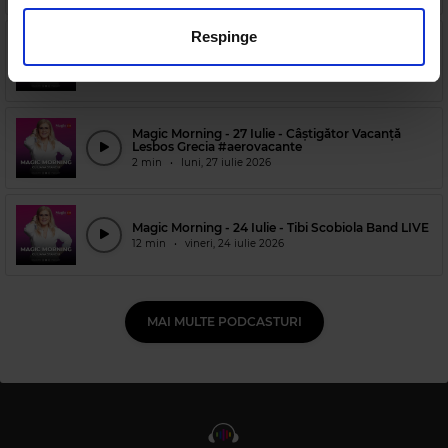
privire la modul în care folosiți site-ul nostru. Aceștia le
pot combina cu alte informații oferite de dvs. sau culese
Respinge
Magic Morning - 27 Iulie - Invitat, Horia Brenciu, în
în urma folosirii serviciilor lor.
premieră noua piesă „Taci”
14 min
•
luni, 27 iulie 2026
Magic Morning - 27 Iulie - Câștigător Vacanță
Lesbos Grecia #aerovacante
2 min
•
luni, 27 iulie 2026
Magic Morning - 24 Iulie - Tibi Scobiola Band LIVE
12 min
•
vineri, 24 iulie 2026
MAI MULTE PODCASTURI