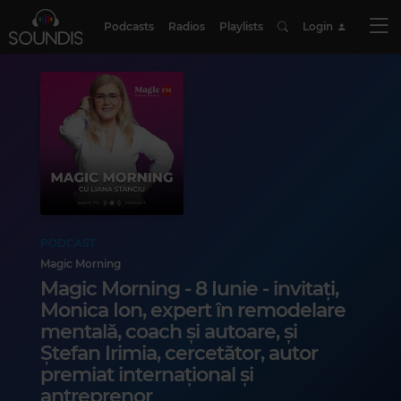
Podcasts
Radios
Playlists
Login
PODCAST
Magic Morning
Magic Morning - 8 Iunie - invitați,
Monica Ion, expert în remodelare
mentalǎ, coach și autoare, și
Ștefan Irimia, cercetător, autor
premiat internațional și
antreprenor