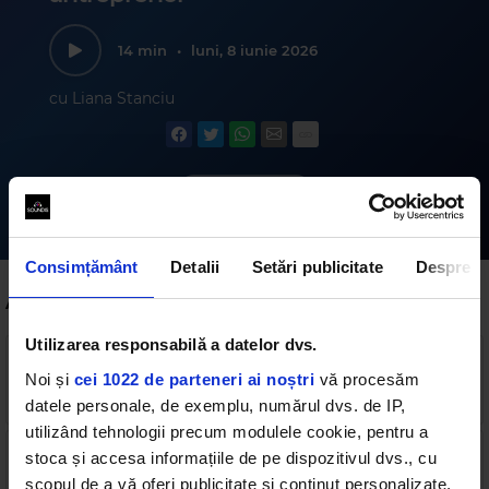
14 min
•
luni, 8 iunie 2026
cu Liana Stanciu
Abonează-te
Consimțământ
Detalii
Setări publicitate
Despre
Alte podcasturi
Utilizarea responsabilă a datelor dvs.
Magic Morning - 5 August - Vestea bună a
dimineții, câți români se gândesc la mâncare, dar
Noi și
cei 1022 de parteneri ai noștri
vă procesăm
și cum putem reduce apetitul #auzimdebine
datele personale, de exemplu, numărul dvs. de IP,
2 min
•
o zi în urmă
utilizând tehnologii precum modulele cookie, pentru a
Magic Morning - 4 august - Vestea bună a
stoca și accesa informațiile de pe dispozitivul dvs., cu
dimineții, cântatul ne dă o stare de bine
#auzimdebine
scopul de a vă oferi publicitate și conținut personalizate,