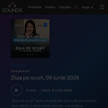
Podcasts
Radios
Playlists
Login
PODCAST
Ziua pe scurt
Ziua pe scurt, 09 Iunie 2026
11 min
•
marți, 9 iunie 2026
„Ziua pe scurt” este un podcast zilnic de actualitate
care oferă, în doar zece minute, o sinteză a