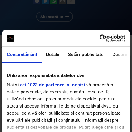
Abonează-te
Alte podcasturi
Consimțământ
Detalii
Setări publicitate
Despre
Kiss News - 30 Iunie, 18:00
2 min
•
marți, 30 iunie 2026
Utilizarea responsabilă a datelor dvs.
Noi și
cei 1022 de parteneri ai noștri
vă procesăm
Kiss News - 30 Iunie, 15:00
datele personale, de exemplu, numărul dvs. de IP,
2 min
•
marți, 30 iunie 2026
utilizând tehnologii precum modulele cookie, pentru a
stoca și accesa informațiile de pe dispozitivul dvs., cu
scopul de a vă oferi publicitate și conținut personalizate,
Kiss News - 30 Iunie, 12:00
evaluări ale publicității și conținutului, informații despre
2 min
•
marți, 30 iunie 2026
audiență și dezvoltare de produse. Puteți alege cine și cu