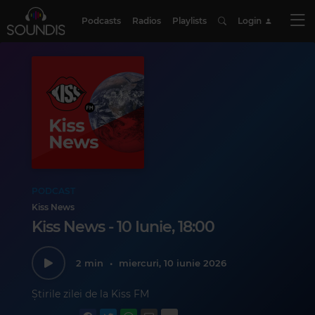
Podcasts
Radios
Playlists
Login
PODCAST
Kiss News
Kiss News - 10 Iunie, 18:00
2 min
•
miercuri, 10 iunie 2026
Știrile zilei de la Kiss FM