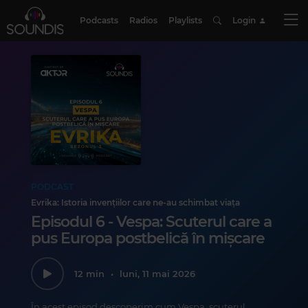
Podcasts
Radios
Playlists
Login
PODCAST
Evrika: Istoria invențiilor care ne-au schimbat viața
Episodul 6 - Vespa: Scuterul care a
pus Europa postbelică în mișcare
12 min
•
luni, 11 mai 2026
În acest episod descoperim cum Vespa, scuterul