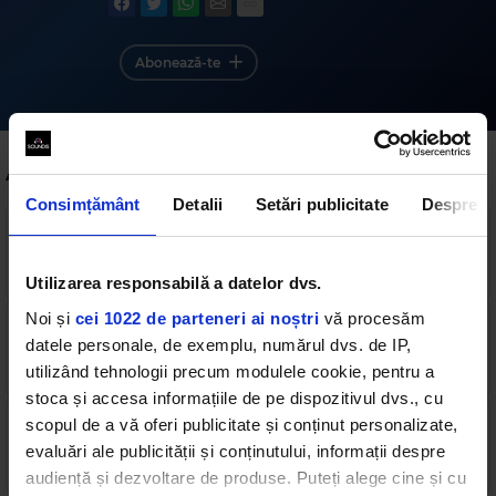
Abonează-te
Alte podcasturi
Consimțământ
Detalii
Setări publicitate
Despre
Kiss News - 30 Iunie, 18:00
2 min
•
marți, 30 iunie 2026
Utilizarea responsabilă a datelor dvs.
Noi și
cei 1022 de parteneri ai noștri
vă procesăm
Kiss News - 30 Iunie, 15:00
datele personale, de exemplu, numărul dvs. de IP,
2 min
•
marți, 30 iunie 2026
utilizând tehnologii precum modulele cookie, pentru a
stoca și accesa informațiile de pe dispozitivul dvs., cu
scopul de a vă oferi publicitate și conținut personalizate,
Kiss News - 30 Iunie, 12:00
evaluări ale publicității și conținutului, informații despre
2 min
•
marți, 30 iunie 2026
audiență și dezvoltare de produse. Puteți alege cine și cu