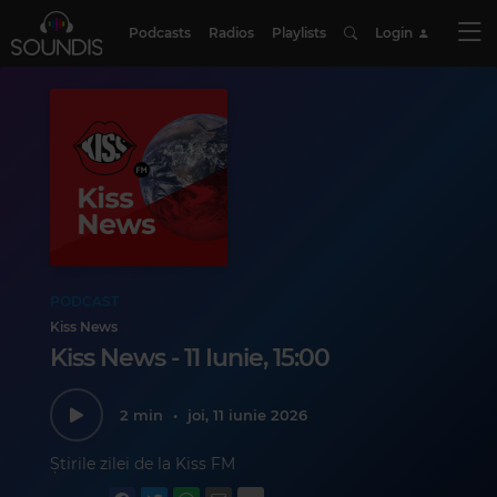
Podcasts
Radios
Playlists
Login
PODCAST
Kiss News
Kiss News - 11 Iunie, 15:00
2 min
•
joi, 11 iunie 2026
Știrile zilei de la Kiss FM