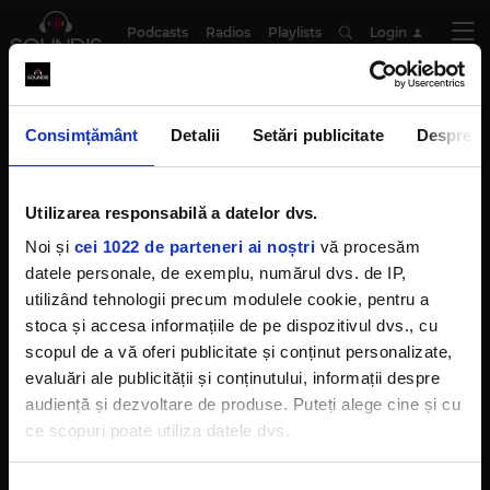
Podcasts
Radios
Playlists
Login
PIB
Consimțământ
Detalii
Setări publicitate
Despre
Smart Pocket - Despre scăderea
Utilizarea responsabilă a datelor dvs.
economică
CIPRIAN IOANA
Noi și
cei 1022 de parteneri ai noștri
vă procesăm
LUNI, 18 MAI 2026
datele personale, de exemplu, numărul dvs. de IP,
utilizând tehnologii precum modulele cookie, pentru a
stoca și accesa informațiile de pe dispozitivul dvs., cu
scopul de a vă oferi publicitate și conținut personalizate,
evaluări ale publicității și conținutului, informații despre
audiență și dezvoltare de produse. Puteți alege cine și cu
SOUNDIS
ce scopuri poate utiliza datele dvs.
Termeni și condiții
Politica de confidențialitate
Preferințe de confidențialitate
Dacă ne permiteți, am dori, de asemenea: