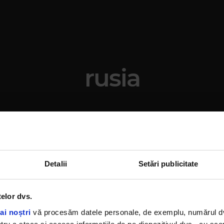
rusia
Detalii
Setări publicitate
telor dvs.
rt Pocket - Despre
ai noștri
vă procesăm datele personale, de exemplu, numărul dvs.
stițiile în apărare