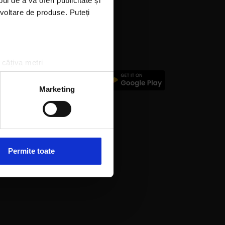
l de a vă oferi publicitate și
ezvoltare de produse. Puteți
 câțiva metri
amprentare)
țele la
secțiunea cu detalii
.
Marketing
 sociale și pentru a analiza
rmații cu privire la modul în
n urma folosirii serviciilor
Permite toate