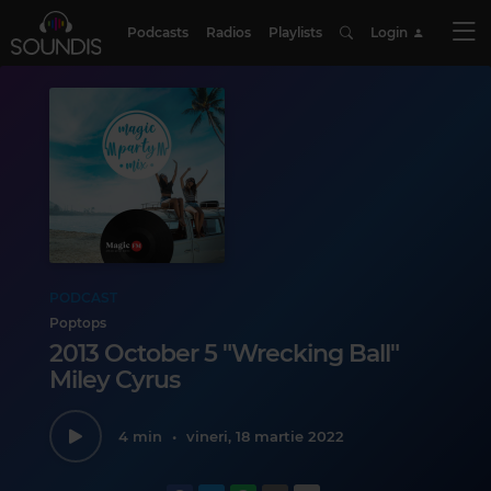
Podcasts
Radios
Playlists
Login
PODCAST
Poptops
2013 October 5 "Wrecking Ball"
Miley Cyrus
4 min
•
vineri, 18 martie 2022