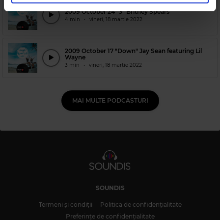
în urma folosirii serviciilor lor.
2009 October 24 "3" Britney Spears
4 min
•
vineri, 18 martie 2022
2009 October 17 "Down" Jay Sean featuring Lil
Wayne
3 min
•
vineri, 18 martie 2022
MAI MULTE PODCASTURI
SOUNDIS
Termeni și condiții
Politica de confidențialitate
Preferințe de confidențialitate