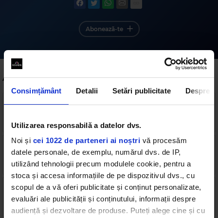
Abonează-te
Alte podcasturi
Consimțământ
Detalii
Setări publicitate
Despre
2016 October 1 "Closer" The Chainsmokers
featuring Halsey
3 min
•
vineri, 18 martie 2022
Utilizarea responsabilă a datelor dvs.
Noi și
cei 1022 de parteneri ai noștri
vă procesăm
2015 October 3 "The Hills" The Weeknd
datele personale, de exemplu, numărul dvs. de IP,
4 min
•
vineri, 18 martie 2022
utilizând tehnologii precum modulele cookie, pentru a
stoca și accesa informațiile de pe dispozitivul dvs., cu
scopul de a vă oferi publicitate și conținut personalizate,
2014 October 4 All About That Bass" Meghan
Trainor
evaluări ale publicității și conținutului, informații despre
3 min
•
vineri, 18 martie 2022
audiență și dezvoltare de produse. Puteți alege cine și cu