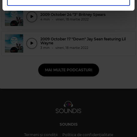
în urma folosirii serviciilor lor.
2009 October 24 "3" Britney Spears
4 min
•
vineri, 18 martie 2022
2009 October 17 "Down" Jay Sean featuring Lil
Wayne
3 min
•
vineri, 18 martie 2022
MAI MULTE PODCASTURI
SOUNDIS
Termeni și condiții
Politica de confidențialitate