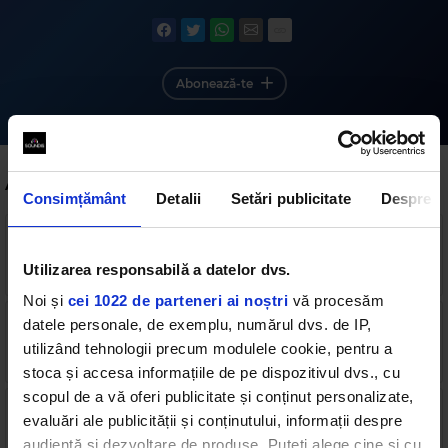
Abonează-te
Alte podcasturi
Consimțământ
Detalii
Setări publicitate
Despre
2016 October 1 "Closer" The Chainsmokers
featuring Halsey
Utilizarea responsabilă a datelor dvs.
3 min
•
vineri, 18 martie 2022
Noi și
cei 1022 de parteneri ai noștri
vă procesăm
datele personale, de exemplu, numărul dvs. de IP,
2015 October 3 "The Hills" The Weeknd
utilizând tehnologii precum modulele cookie, pentru a
4 min
•
vineri, 18 martie 2022
stoca și accesa informațiile de pe dispozitivul dvs., cu
scopul de a vă oferi publicitate și conținut personalizate,
2014 October 4 All About That Bass" Meghan
evaluări ale publicității și conținutului, informații despre
Trainor
audiență și dezvoltare de produse. Puteți alege cine și cu
3 min
•
vineri, 18 martie 2022