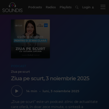
Podcasts
Radios
Playlists
Login
PODCAST
Ziua pe scurt
Ziua pe scurt, 3 noiembrie 2025
14 min
•
luni, 3 noiembrie 2025
„Ziua pe scurt” este un podcast zilnic de actualitate
care oferă, în doar zece minute, o sinteză a