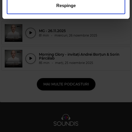
pot combina cu alte informații oferite de dvs. sau culese
MG - invitați Cojo
Respinge
86 min
•
joi, 27 noiembrie 2025
în urma folosirii serviciilor lor.
MG - 26.11.2025
81 min
•
miercuri, 26 noiembrie 2025
Morning Glory - invitați Andrei Borțun & Sorin
Pârcălab
85 min
•
marți, 25 noiembrie 2025
MAI MULTE PODCASTURI