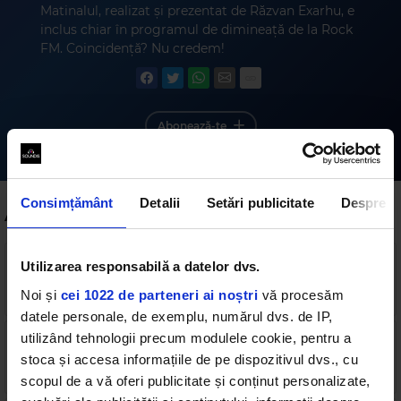
Matinalul, realizat și prezentat de Răzvan Exarhu, e
inclus chiar în programul de dimineață de la Rock
FM. Coincidență? Nu credem!
Abonează-te
Consimțământ
Detalii
Setări publicitate
Despre
Alte podcasturi
Utilizarea responsabilă a datelor dvs.
MG - 10.12.2025
85 min
•
miercuri, 10 decembrie 2025
Noi și
cei 1022 de parteneri ai noștri
vă procesăm
datele personale, de exemplu, numărul dvs. de IP,
utilizând tehnologii precum modulele cookie, pentru a
MG - invitat autorul Mircea Groza
stoca și accesa informațiile de pe dispozitivul dvs., cu
94 min
•
marți, 9 decembrie 2025
scopul de a vă oferi publicitate și conținut personalizate,