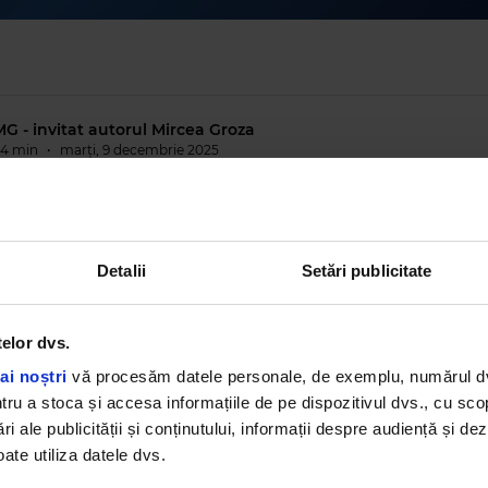
G - invitat autorul Mircea Groza
94 min
•
marți, 9 decembrie 2025
MG - invitați Ștefan Nanu & Radu Paraschivescu
7 min
•
luni, 8 decembrie 2025
Detalii
Setări publicitate
orning Glory - 5.12.2025 - invitați Magda Grădinaru, Ioana B
i trupa Dl. Goe
telor dvs.
02 min
•
vineri, 5 decembrie 2025
ai noștri
vă procesăm datele personale, de exemplu, numărul dvs.
u a stoca și accesa informațiile de pe dispozitivul dvs., cu scopu
ri ale publicității și conținutului, informații despre audiență și d
orning Glory - 4.12.2025
5 min
•
joi, 4 decembrie 2025
ate utiliza datele dvs.