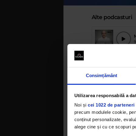
Alte podcasturi
M
7
Consimțământ
M
ș
Utilizarea responsabilă a da
1
Noi și
cei 1022 de parteneri 
precum modulele cookie, pentr
conținut personalizate, evaluă
M
7
alege cine și cu ce scopuri po