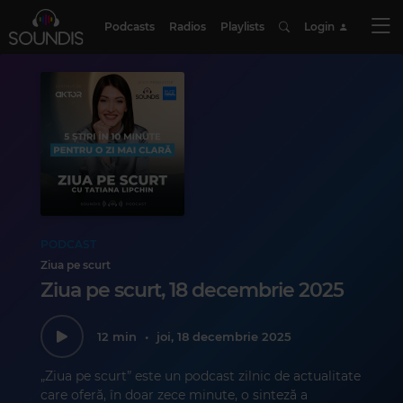
Podcasts
Radios
Playlists
Login
PODCAST
Ziua pe scurt
Ziua pe scurt, 18 decembrie 2025
12 min
•
joi, 18 decembrie 2025
„Ziua pe scurt” este un podcast zilnic de actualitate
care oferă, în doar zece minute, o sinteză a