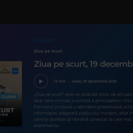
PODCAST
Ziua pe scurt
Ziua pe scurt, 19 decemb
12 min
•
vineri, 19 decembrie 2025
„Ziua pe scurt” este un podcast zilnic de actualit
doar zece minute, o sinteză a principalelor cinci șt
Formatul propune o abordare prietenoasă, echili
informației, adaptată publicului modern, aflat 
care își dorește să rămână conectat la cele mai
evenimente.