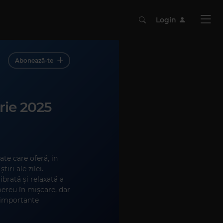
Login
Abonează-te
rie 2025
ate care oferă, în
iri ale zilei.
brată și relaxată a
mereu în mișcare, dar
 importante