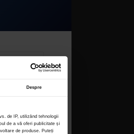
Despre
 de IP, utilizând tehnologii
l de a vă oferi publicitate și
ezvoltare de produse. Puteți