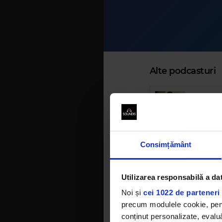
Alte podcasturi
Z
1
Consimțământ
1
Utilizarea responsabilă a da
Noi și
cei 1022 de parteneri 
1
precum modulele cookie, pentr
conținut personalizate, evaluă