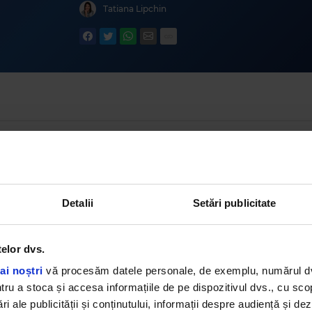
Tatiana Lipchin
iua pe scurt, 31 decembrie 2025
1 min
•
miercuri, 31 decembrie 2025
Detalii
Setări publicitate
Ziua pe scurt, 30 decembrie 2025
2 min
•
marți, 30 decembrie 2025
telor dvs.
Ziua pe scurt, 29 decembrie 2025
ai noștri
vă procesăm datele personale, de exemplu, numărul dvs.
6 min
•
luni, 29 decembrie 2025
u a stoca și accesa informațiile de pe dispozitivul dvs., cu scopu
ri ale publicității și conținutului, informații despre audiență și d