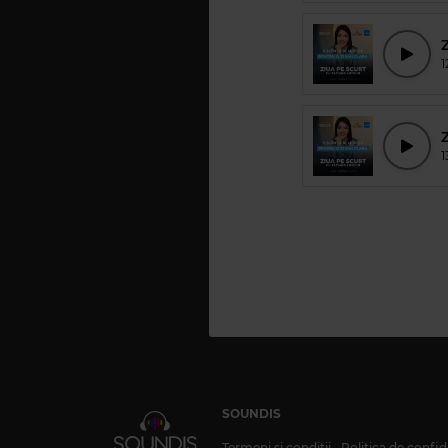
1
Z
1
SOUNDIS
Termeni și condiții
Politica de confid