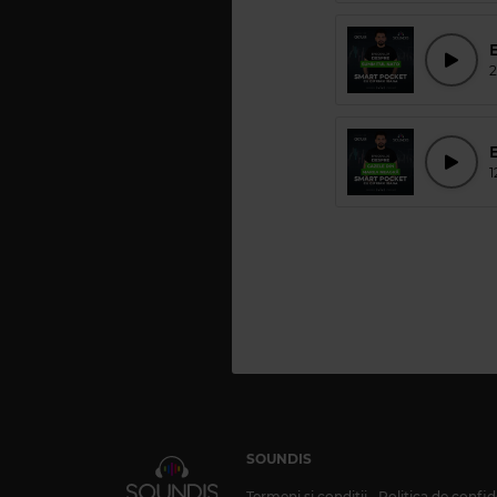
2
1
SOUNDIS
Termeni și condiții
Politica de confid