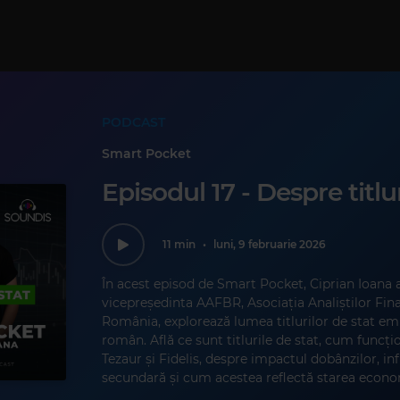
PODCAST
Smart Pocket
Episodul 17 - Despre titlur
11 min
•
luni, 9 februarie 2026
În acest episod de Smart Pocket, Ciprian Ioana al
vicepreședinta AAFBR, Asociația Analiștilor Fin
România, explorează lumea titlurilor de stat em
român. Află ce sunt titlurile de stat, cum func
Tezaur și Fidelis, despre impactul dobânzilor, infl
secundară și cum acestea reflectă starea econo