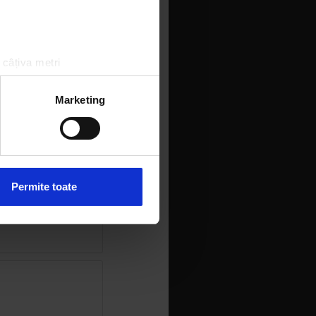
 câțiva metri
amprentare)
țele la
secțiunea cu detalii
.
Marketing
 sociale și pentru a analiza
rmații cu privire la modul în
n urma folosirii serviciilor
Permite toate