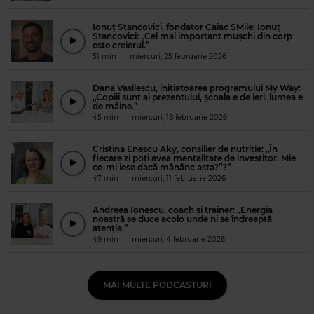
Ionuț Stancovici, fondator Caiac SMile: Ionuț
Stancovici: „Cel mai important mușchi din corp
este creierul.”
51 min
•
miercuri, 25 februarie 2026
Dana Vasilescu, inițiatoarea programului My Way:
„Copiii sunt ai prezentului, școala e de ieri, lumea e
de mâine.”
45 min
•
miercuri, 18 februarie 2026
Cristina Enescu Aky, consilier de nutriție: „În
fiecare zi poți avea mentalitate de investitor. Mie
ce-mi iese dacă mănânc asta?”?”
47 min
•
miercuri, 11 februarie 2026
Andreea Ionescu, coach și trainer: „Energia
noastră se duce acolo unde ni se îndreaptă
atenția.”
49 min
•
miercuri, 4 februarie 2026
MAI MULTE PODCASTURI