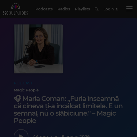
Podcasts
Radios
Playlists
Login
PODCAST
Magic People
🎧 Maria Coman: „Furia înseamnă
că cineva ți-a încălcat limitele. E un
semnal, nu o slăbiciune." – Magic
People
44 min
•
joi, 9 aprilie 2026